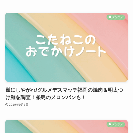
エンタメ
嵐にしやがれ/グルメデスマッチ福岡の焼肉＆明太つ
け麺を調査！糸島のメロンパンも！
2019年9月6日
エンタメ